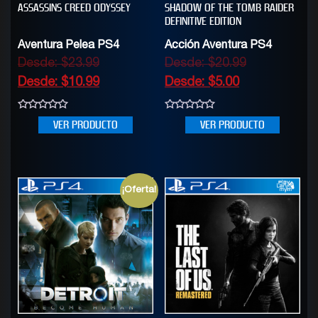
ASSASSINS CREED ODYSSEY
SHADOW OF THE TOMB RAIDER
DEFINITIVE EDITION
Aventura Pelea PS4
Acción Aventura PS4
Desde:
$
23.99
Desde:
$
20.99
Desde:
$
10.99
Desde:
$
5.00
0
0
VER PRODUCTO
VER PRODUCTO
out
out
of
of
5
5
¡Oferta!