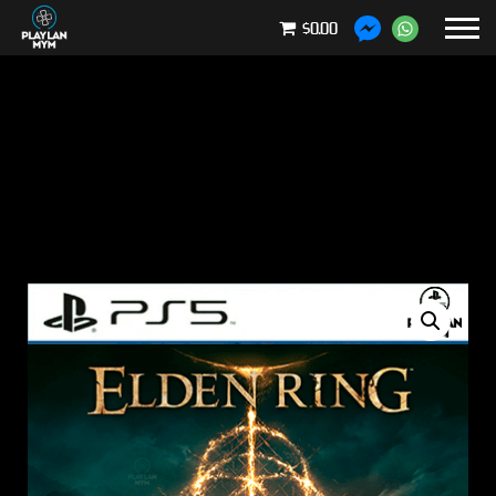
$0.00