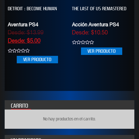
DETROIT : BECOME HUMAN
THE LAST OF US REMASTERED
Aventura PS4
Acción Aventura PS4
Desde:
$
13.99
Desde:
$
10.50
Desde:
$
5.00
0
VER PRODUCTO
out
of
0
VER PRODUCTO
5
out
of
5
CARRITO
No hay productos en el carrito.