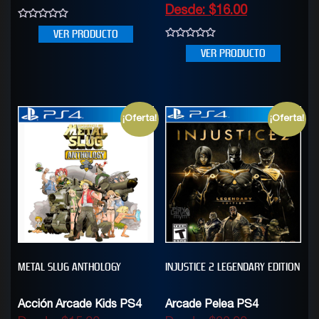
Desde:
$
16.00
0
VER PRODUCTO
out
of
0
VER PRODUCTO
5
out
of
5
¡Oferta!
¡Oferta!
METAL SLUG ANTHOLOGY
INJUSTICE 2 LEGENDARY EDITION
Acción Arcade Kids PS4
Arcade Pelea PS4