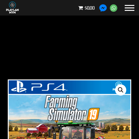
$0.00