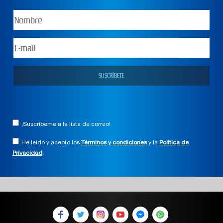
¡Suscríbeme a la lista de correo!
He leído y acepto los
Términos y condiciones
y la
Política de
Privacidad
.