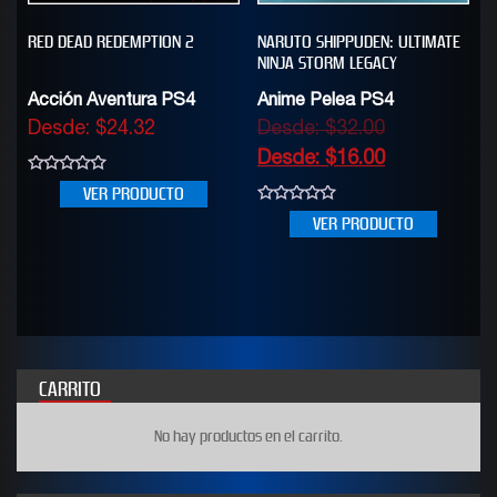
RED DEAD REDEMPTION 2
NARUTO SHIPPUDEN: ULTIMATE
NINJA STORM LEGACY
Acción Aventura PS4
Anime Pelea PS4
Desde:
$
24.32
Desde:
$
32.00
Desde:
$
16.00
0
VER PRODUCTO
out
of
0
VER PRODUCTO
5
out
of
5
CARRITO
No hay productos en el carrito.