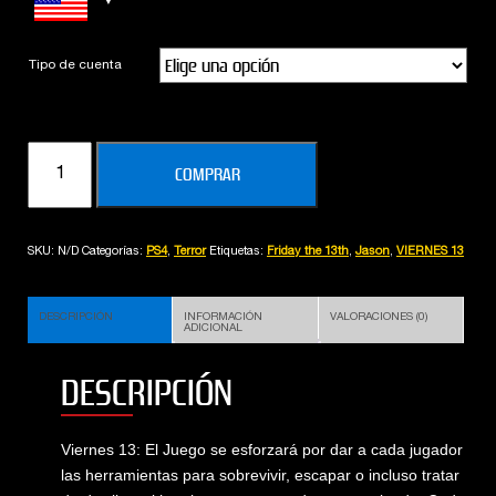
Tipo de cuenta
Friday
COMPRAR
the
13th:
The
SKU:
N/D
Categorías:
PS4
,
Terror
Etiquetas:
Friday the 13th
,
Jason
,
VIERNES 13
Game
cantidad
DESCRIPCIÓN
INFORMACIÓN
VALORACIONES (0)
ADICIONAL
DESCRIPCIÓN
Viernes 13: El Juego se esforzará por dar a cada jugador
las herramientas para sobrevivir, escapar o incluso tratar