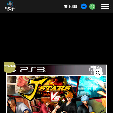
$0.00
¡Oferta!