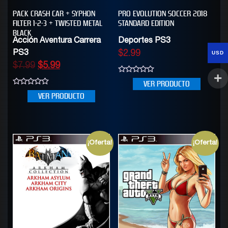
PACK CRASH CAR + SYPHON
PRO EVOLUTION SOCCER 2018
FILTER 1-2-3 + TWISTED METAL
STANDARD EDITION
BLACK
Acción Aventura Carrera
Deportes PS3
PS3
$
2.99
USD
$
7.99
$
5.99
0
VER PRODUCTO
out
0
of
VER PRODUCTO
out
5
of
5
¡Oferta!
¡Oferta!