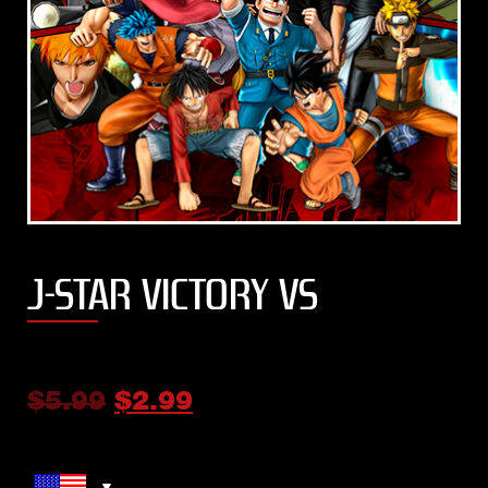
J-STAR VICTORY VS
$
5.99
$
2.99