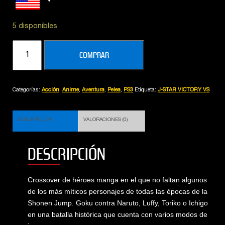
5 disponibles
J-
COMPRAR
STAR
VICTORY
VS
Categorías:
Acción
,
Anime
,
Aventura
,
Pelea
,
PS3
Etiqueta:
J-STAR VICTORY VS
cantidad
DESCRIPCIÓN
VALORACIONES (0)
DESCRIPCIÓN
Crossover de héroes manga en el que no faltan algunos
de los más míticos personajes de todas las épocas de la
Shonen Jump. Goku contra Naruto, Luffy, Toriko o Ichigo
en una batalla histórica que cuenta con varios modos de