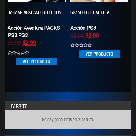
BATMAN ARKHAM COLLECTION
GRAND THEFT AUTO V
Acción Aventura PACKS
Acción PS3
PS3 PS3
$
5.99
$
2.99
$
5.99
$
2.99
0
VER PRODUCTO
out
0
of
VER PRODUCTO
out
5
of
5
CARRITO
No hay productos en el carrito.