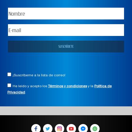
¡Suscríbeme a la lista de correo!
He leído y acepto los
Términos y condiciones
y la
Política de
Privacidad
.