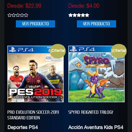
Desde:
$
22.99
Desde:
$
4.00
0
5.00
VER PRODUCTO
VER PRODUCTO
out
out of 5
of
5
¡Oferta!
¡Oferta!
PRO EVOLUTION SOCCER 2019
SPYRO REIGNITED TRILOGY
STANDARD EDITION
Deportes PS4
Acción Aventura Kids PS4