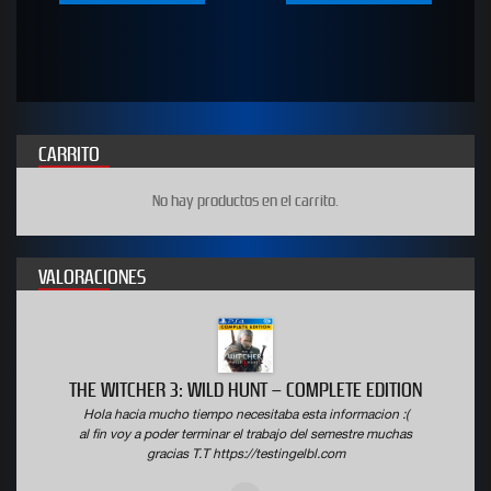
of
of
5
5
CARRITO
No hay productos en el carrito.
VALORACIONES
THE WITCHER 3: WILD HUNT – COMPLETE EDITION
Hola hacia mucho tiempo necesitaba esta informacion :(
al fin voy a poder terminar el trabajo del semestre muchas
gracias T.T https://testingelbl.com