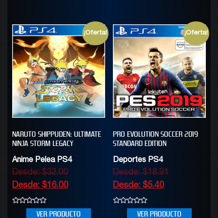
5
¡Oferta!
¡Oferta!
NARUTO SHIPPUDEN: ULTIMATE
PRO EVOLUTION SOCCER 2019
NINJA STORM LEGACY
STANDARD EDITION
Anime Pelea PS4
Deportes PS4
Desde:
$
32.00
Desde:
$
18.91
Desde:
$
16.00
Desde:
$
5.40
0
0
VER PRODUCTO
VER PRODUCTO
out
out