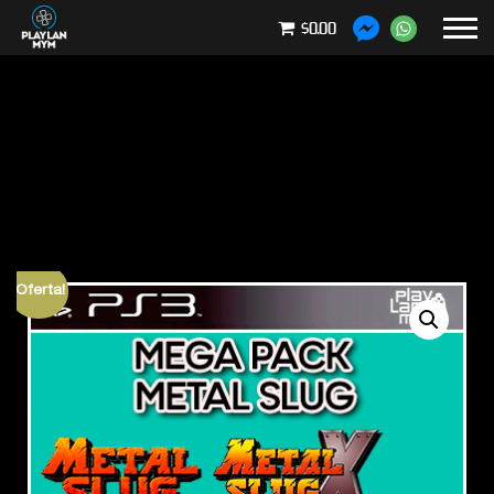
$0.00
¡Oferta!