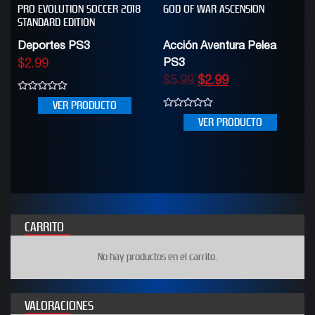
PRO EVOLUTION SOCCER 2018
GOD OF WAR ASCENSION
STANDARD EDITION
Deportes PS3
Acción Aventura Pelea
$
2.99
PS3
$
5.99
$
2.99
0
VER PRODUCTO
out
0
of
VER PRODUCTO
out
5
of
5
CARRITO
No hay productos en el carrito.
VALORACIONES