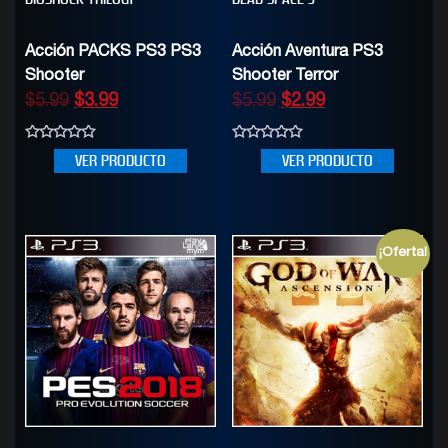
Acción PACKS PS3 PS3
Acción Aventura PS3
Shooter
Shooter Terror
$
5.99
$
3.99
$
5.99
$
2.99
0
0
VER PRODUCTO
VER PRODUCTO
out
out
of
of
5
5
¡Oferta!