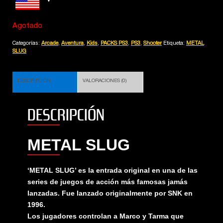
Agotado
Categorías:
Arcade
,
Aventura
,
Kids
,
PACKS PS3
,
PS3
,
Shooter
Etiqueta:
METAL
SLUG
DESCRIPCIÓN
VALORACIONES (0)
DESCRIPCIÓN
METAL SLUG
‘METAL SLUG’ es la entrada original en una de las
series de juegos de acción más famosas jamás
lanzadas. Fue lanzado originalmente por SNK en
1996.
Los jugadores controlan a Marco y Tarma que