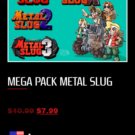
MEGA PACK METAL SLUG
$
10.99
$
7.99