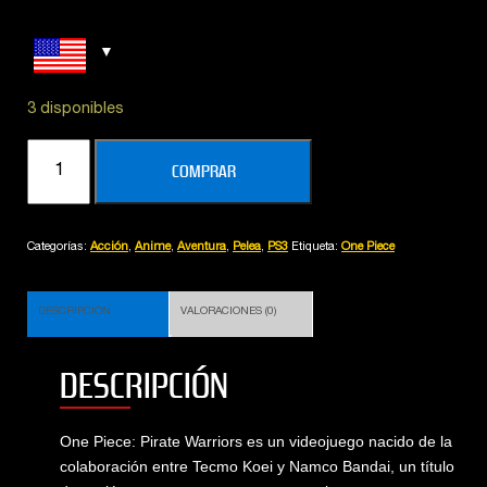
3 disponibles
One
COMPRAR
Piece
:
Pirate
Categorías:
Acción
,
Anime
,
Aventura
,
Pelea
,
PS3
Etiqueta:
One Piece
Warriors
cantidad
DESCRIPCIÓN
VALORACIONES (0)
DESCRIPCIÓN
One Piece: Pirate Warriors es un videojuego nacido de la
colaboración entre Tecmo Koei y Namco Bandai, un título