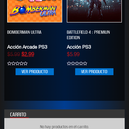
BOMBERMAN ULTRA
BATTLEFIELD 4 : PREMIUN
EDITION
Acción Arcade PS3
Acción PS3
$
5.99
$
2.99
$
5.99
0
0
VER PRODUCTO
VER PRODUCTO
out
out
of
of
5
5
CARRITO
No hay productos en el carrito.