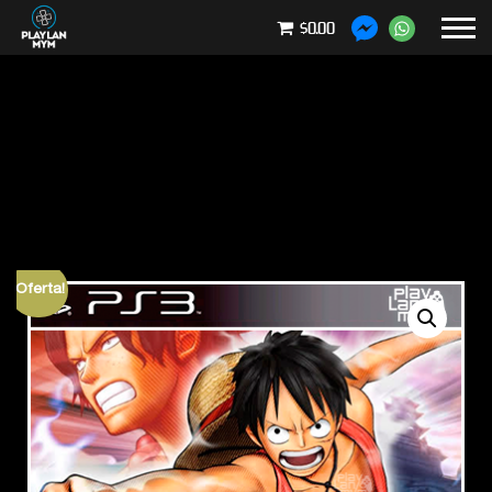
$0.00
¡Oferta!