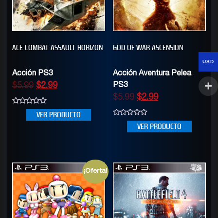
ACE COMBAT ASSAULT HORIZON
GOD OF WAR ASCENSION
USD
Acción PS3
Acción Aventura Pelea
$
5.99
$
2.99
PS3
$
5.99
$
2.99
0
VER PRODUCTO
out
0
of
VER PRODUCTO
out
5
of
5
¡Oferta!