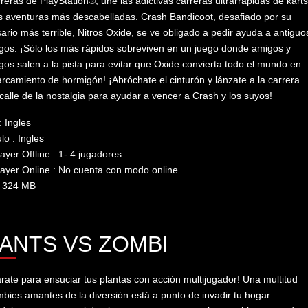
rreras de PlayStation®, une las adictivas carreras ultrarrápidas de karts
s aventuras más descabelladas. Crash Bandicoot, desafiado por su
ario más terrible, Nitros Oxide, se ve obligado a pedir ayuda a antiguo
os. ¡Sólo los más rápidos sobreviven en un juego donde amigos y
os salen a la pista para evitar que Oxide convierta todo el mundo en
rcamiento de hormigón! ¡Abróchate el cinturón y lánzate a la carrera
 calle de la nostalgia para ayudar a vencer a Crash y los suyos!
: Ingles
lo : Ingles
layer Offline : 1- 4 jugadores
layer Online : No cuenta con modo online
: 324 MB
ANTS VS ZOMBI
rate para ensuciar tus plantas con acción multijugador! Una multitud
bies amantes de la diversión está a punto de invadir tu hogar.