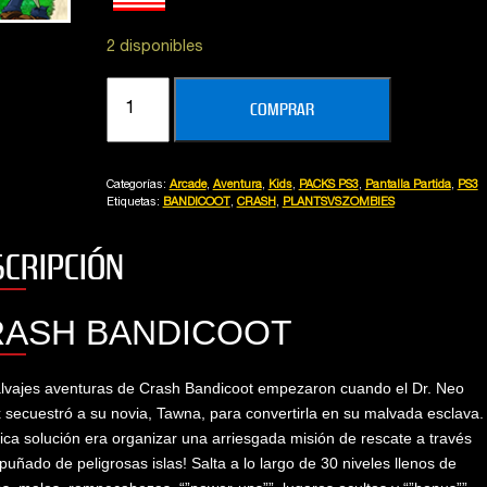
gracias T.T
https://testingelbl.com
2 disponibles
Alberto
PACK
Wyatt Boulware
COMPRAR
CRASH
COLECCIÓN
COMPLETA
Categorías:
Arcade
,
Aventura
,
Kids
,
PACKS PS3
,
Pantalla Partida
,
PS3
+
Etiquetas:
BANDICOOT
,
CRASH
,
PLANTSVSZOMBIES
PLANTS
VS
SCRIPCIÓN
ZOMBIES
cantidad
RASH BANDICOOT
lvajes aventuras de Crash Bandicoot empezaron cuando el Dr. Neo
 secuestró a su novia, Tawna, para convertirla en su malvada esclava.
ica solución era organizar una arriesgada misión de rescate a través
puñado de peligrosas islas! Salta a lo largo de 30 niveles llenos de