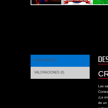
trabajo del semestre muchas
gracias T.T
Vanina
https://testingelbl.com
Kirstin Macintosh
DE
DESCRIPCIÓN
C
VALORACIONES (0)
Las sa
Cortex
¡La ún
de un 