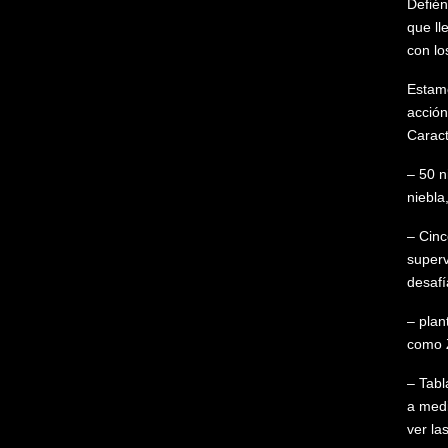
Defién
que ll
con lo
Estamo
acción
Caract
– 50 n
niebla
– Cinc
superv
desafí
– plan
como 
– Tabl
a medi
ver la