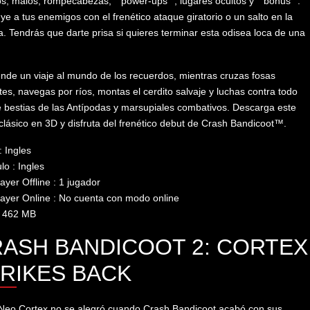
os, malos, rompecabezas, “”power-ups””, lugares ocultos y “”bonus””.
ye a tus enemigos con el frenético ataque giratorio o un salto en la
. Tendrás que darte prisa si quieres terminar esta odisea loca de una
de un viaje al mundo de los recuerdos, mientras cruzas fosas
tes, navegas por ríos, montas el cerdito salvaje y luchas contra todo
e bestias de las Antípodas y marsupiales combativos. Descarga este
clásico en 3D y disfruta del frenético debut de Crash Bandicoot™.
: Ingles
lo : Ingles
layer Offline : 1 jugador
layer Online : No cuenta con modo online
: 462 MB
ASH BANDICOOT 2: CORTEX
RIKES BACK
 Neo Cortex no se alegró cuando Crash Bandicoot acabó con sus