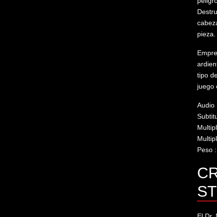
peligr
Destru
cabeza
pieza.
Empren
ardien
tipo d
juego 
Audio 
Subtitu
Multip
Multip
Peso 
CR
ST
El Dr.