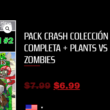
PACK CRASH COLECCIÓN
COMPLETA + PLANTS VS
ZOMBIES
$
7.99
$
6.99
WWE 2K19 DELUXE EDITION
DEVIL MAY CRY 
Hola hacia mucho tiempo
necesitaba esta informacion :(
5
out of 5
Sin duda un juegaso 
al fin voy a poder terminar el
esperaba con ansias y por
trabajo del semestre muchas
tengo!!