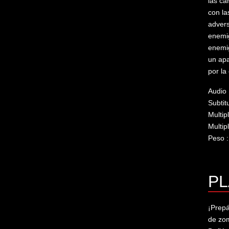
las ca
con la
advers
enemig
enemig
un apa
por la
Audio 
Subtitu
Multip
Multip
Peso 
PL
¡Prepá
de zom