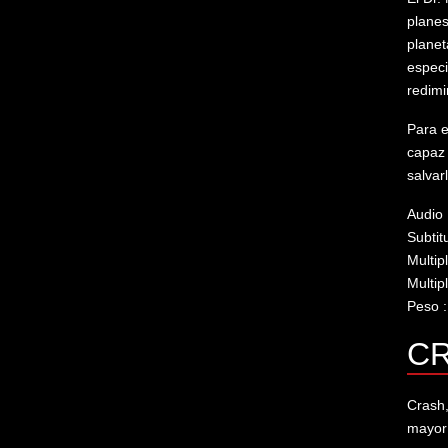
planes
planet
especi
redimi
Para e
capaz 
salvar
Audio 
Subtitu
Multip
Multip
Peso 
CR
Crash,
mayor 