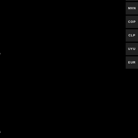
MXN
COP
CLP
UYU
e
EUR
a