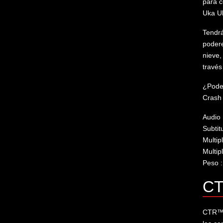
para c
Uka U
Tendrá
podere
nieve,
través
¿Pode
Crash
Audio 
Subtitu
Multip
Multip
Peso 
CT
CTR™: 