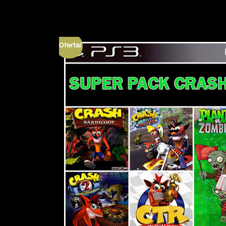
¡Oferta!
EFOOTBALL PES 2020
THE WITCHER 3: WILD HUNT
STANDARD EDITION
– COMPLETE EDITION
Hola hacia mucho tiempo
necesitaba esta informacion :(
5
out of 5
5
al fin voy a poder terminar el