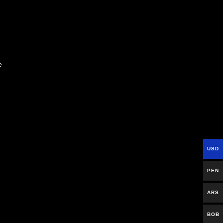
e
USD
PEN
ARS
BOB