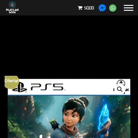
$0.00
¡Oferta!