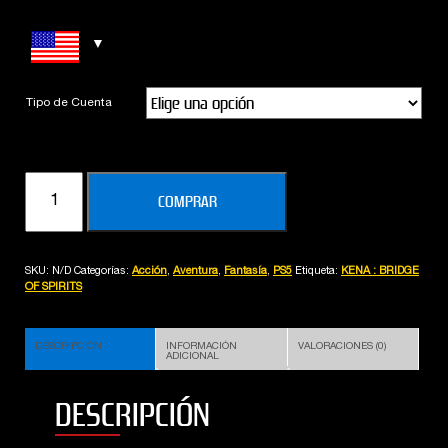
Tipo de Cuenta
KENA
COMPRAR
:
BRIDGE
OF
SKU:
N/D
Categorías:
Acción
,
Aventura
,
Fantasía
,
PS5
Etiqueta:
KENA : BRIDGE
SPIRITS
OF SPIRITS
(PS5)
cantidad
DESCRIPCIÓN
INFORMACIÓN
VALORACIONES (0)
ADICIONAL
DESCRIPCIÓN