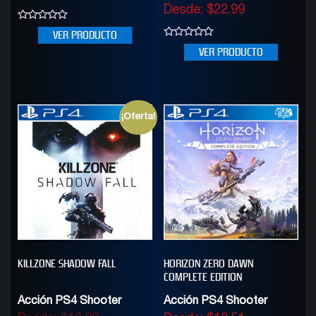
Desde:
$
22.99
0
VER PRODUCTO
out
0
of
VER PRODUCTO
out
5
of
5
¡Oferta!
KILLZONE SHADOW FALL
HORIZON ZERO DAWN
COMPLETE EDITION
Acción PS4 Shooter
Acción PS4 Shooter