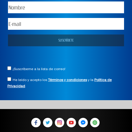
¡Suscríbeme a la lista de correo!
He leído y acepto los
Términos y condiciones
y la
Política de
Privacidad
.