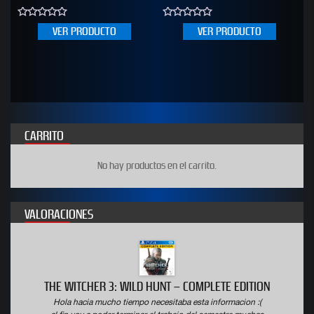
0
0
VER PRODUCTO
VER PRODUCTO
out
out
of
of
5
5
CARRITO
No hay productos en el carrito.
VALORACIONES
THE WITCHER 3: WILD HUNT – COMPLETE EDITION
Hola hacia mucho tiempo necesitaba esta informacion :(