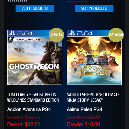
0
0
VER PRODUCTO
VER PRODUCTO
out
out
of
of
5
5
¡Oferta!
¡Oferta!
TOM CLANCY’S GHOST RECON
NARUTO SHIPPUDEN: ULTIMATE
WILDLANDS STANDARD EDITION
NINJA STORM LEGACY
Acción Aventura PS4
Anime Pelea PS4
Desde:
$
22.99
Desde:
$
32.00
Desde:
$
13.51
Desde:
$
16.00