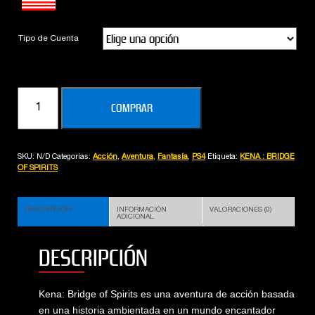
Tipo de Cuenta
KENA
COMPRAR
:
BRIDGE
OF
SKU:
N/D
Categorías:
Acción
,
Aventura
,
Fantasía
,
PS4
Etiqueta:
KENA : BRIDGE
SPIRITS
OF SPIRITS
cantidad
DESCRIPCIÓN
INFORMACIÓN
VALORACIONES (0)
ADICIONAL
DESCRIPCIÓN
Kena: Bridge of Spirits es una aventura de acción basada
en una historia ambientada en un mundo encantador