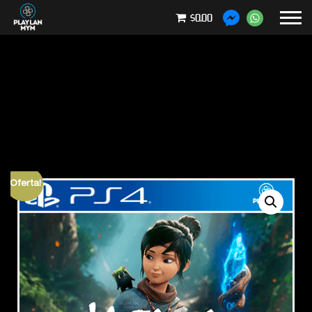
$0.00
¡Oferta!