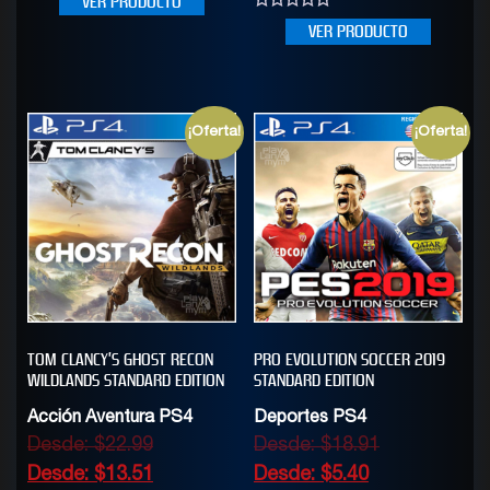
VER PRODUCTO
out
of
0
VER PRODUCTO
5
out
of
5
¡Oferta!
¡Oferta!
TOM CLANCY’S GHOST RECON
PRO EVOLUTION SOCCER 2019
WILDLANDS STANDARD EDITION
STANDARD EDITION
Acción Aventura PS4
Deportes PS4
Desde:
$
22.99
Desde:
$
18.91
Desde:
$
13.51
Desde:
$
5.40