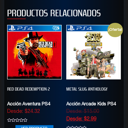
PRODUCTOS RELACIONADOS
¡Oferta!
RED DEAD REDEMPTION 2
METAL SLUG ANTHOLOGY
Acción Aventura PS4
Acción Arcade Kids PS4
Desde:
$
24.32
Desde:
$
15.00
Desde:
$
2.99
0