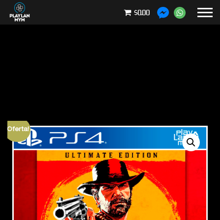
$0.00
¡Oferta!