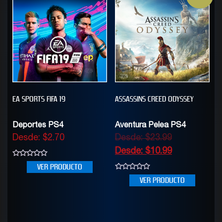
EA SPORTS FIFA 19
ASSASSINS CREED ODYSSEY
Deportes PS4
Aventura Pelea PS4
Desde:
$
2.70
Desde:
$
23.99
Desde:
$
10.99
0
VER PRODUCTO
out
of
0
VER PRODUCTO
5
out
of
5