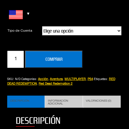
Tipo de Cuenta
RED
COMPRAR
DEAD
REDEMPTION
2
SKU:
N/D
Categorías:
Acción
,
Aventura
,
MULTIPLAYER
,
PS4
Etiquetas:
RED
:
DEAD REDEMPTION
,
Red Dead Redemption 2
ULTIMATE
EDITION
DESCRIPCIÓN
INFORMACIÓN
VALORACIONES (0)
cantidad
ADICIONAL
DESCRIPCIÓN