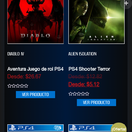
DIABLO IV
ALIEN ISOLATION
Aventura Juego de rol PS4
PS4 Shooter Terror
Desde:
$
26.67
Desde:
$
12.82
Desde:
$
5.12
0
VER PRODUCTO
out
of
0
VER PRODUCTO
5
out
of
5
¡Oferta!