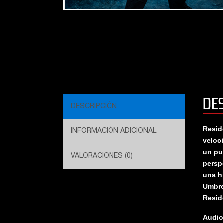
DE
DESCRIPCIÓN
Resid
INFORMACIÓN ADICIONAL
veloc
un pun
VALORACIONES (0)
persp
una h
Umbre
Resid
Audio