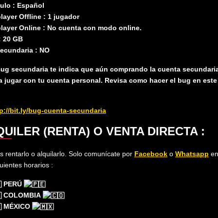
tulo : Español
layer Offline : 1 jugador
player Online : No cuenta con modo online.
: 20 GB
ecundaria : NO
Bug secundaria te indica que aún comprando la cuenta secundari
ja jugar con tu cuenta personal. Revisa como hacer el bug en este
p://bit.ly/bug-cuenta-secundaria
UILER (RENTA) O VENTA DIRECTA :
 rentarlo o alquilarlo. Solo comunícate​ por
Facebook
o
Whatsapp
e
guientes horarios :
PERÚ
COLOMBIA
MÉXICO