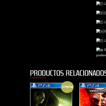
L
L
L
E
prefer
PRODUCTOS RELACIONADO
¡Oferta!