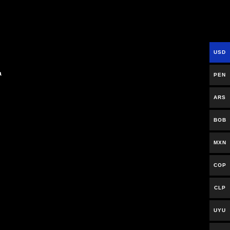
USD
a
PEN
ARS
BOB
MXN
n
COP
CLP
UYU