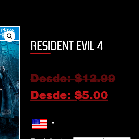
RESIDENT EVIL 4
Desde:
$
12.99
Desde:
$
5.00
JUST DANCE 2019
EFOOTBALL PES 2
STANDARD EDITI
5
out of 5
Buen juego para relajarse
5
out of 5
moviendo el esqueleto!!
5