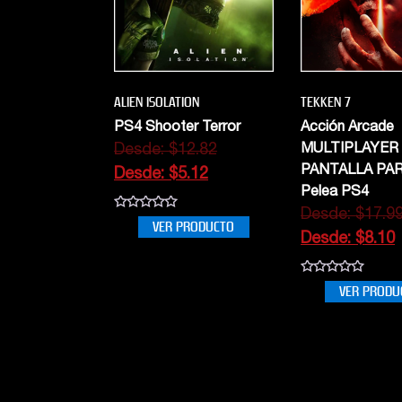
ALIEN ISOLATION
TEKKEN 7
PS4 Shooter Terror
Acción Arcade
Desde:
$
12.82
MULTIPLAYER
PANTALLA PA
Desde:
$
5.12
Pelea PS4
Desde:
$
17.9
0
VER PRODUCTO
out
Desde:
$
8.10
of
5
0
VER PRODU
out
of
5