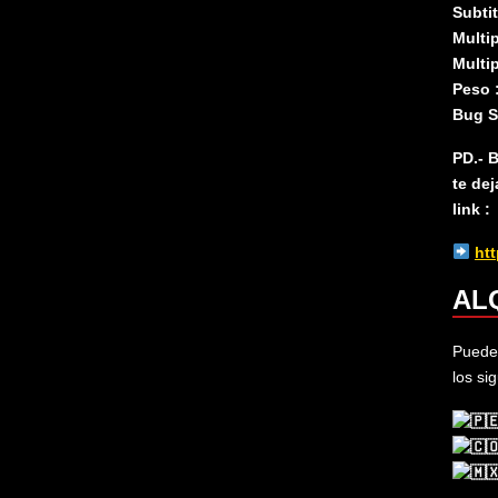
Subti
Multip
Multi
Peso 
Bug S
PD.- 
te de
link :
htt
ALQ
Puedes
los si