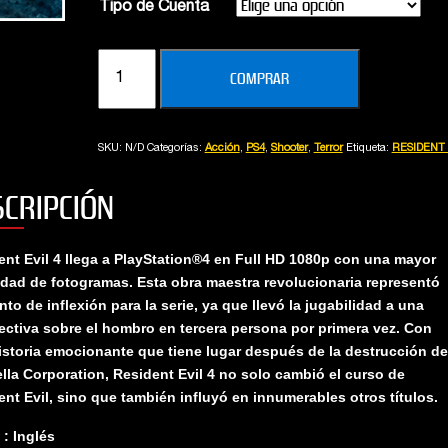
Tipo de Cuenta
Alberto
Vanina
RESIDENT
COMPRAR
EVIL
4
cantidad
SKU:
N/D
Categorías:
Acción
,
PS4
,
Shooter
,
Terror
Etiqueta:
RESIDENT 
SCRIPCIÓN
ent Evil 4 llega a PlayStation®4 en Full HD 1080p con una mayor
idad de fotogramas. Esta obra maestra revolucionaria representó
to de inflexión para la serie, ya que llevó la jugabilidad a una
ectiva sobre el hombro en tercera persona por primera vez. Con
istoria emocionante que tiene lugar después de la destrucción de
lla Corporation, Resident Evil 4 no solo cambió el curso de
ent Evil, sino que también influyó en innumerables otros títulos.
 : Inglés