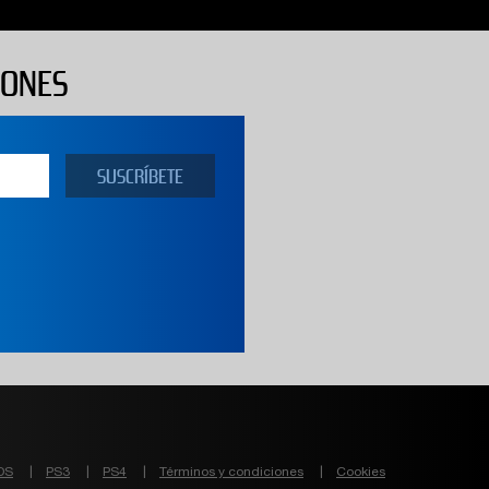
IONES
DS
PS3
PS4
Términos y condiciones
Cookies