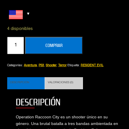
4 disponibles
Resident
COMPRAR
Evil
Operation
Raccoon
Categorías:
Aventura
,
PS3
,
Shooter
,
Terror
Etiqueta:
RESIDENT EVIL
City
cantidad
DESCRIPCIÓN
VALORACIONES (0)
DESCRIPCIÓN
Operation Raccoon City es un shooter único en su
género. Una brutal batalla a tres bandas ambientada en