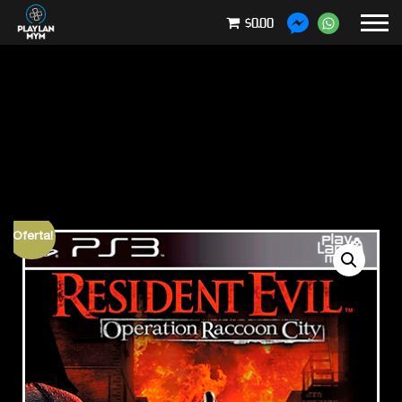
$0.00
¡Oferta!