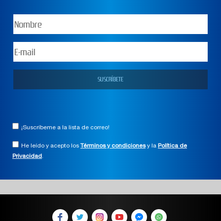
¡Suscríbeme a la lista de correo!
He leído y acepto los
Términos y condiciones
y la
Política de
Privacidad
.