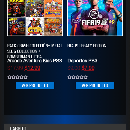
PACK CRASH COLECCIÓN+ METAL
FIFA 19 LEGACY EDITION
SLUG COLLECTION +
BOMBERMAN ULTRA
Arcade Aventura Kids PS3
Deportes PS3
$
17.99
$
12.99
$
9.00
$
7.99
0
0
VER PRODUCTO
VER PRODUCTO
out
out
of
of
5
5
CARRITO