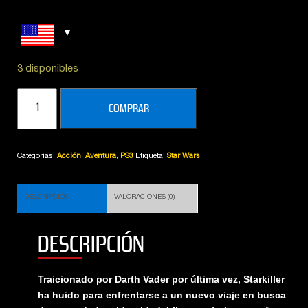
3 disponibles
STAR
COMPRAR
WARS
THE
FORCE
Categorías:
Acción
,
Aventura
,
PS3
Etiqueta:
Star Wars
UNLEASHED
2
cantidad
DESCRIPCIÓN
VALORACIONES (0)
DESCRIPCIÓN
Traicionado por Darth Vader por última vez, Starkiller
ha huido para enfrentarse a un nuevo viaje en busca