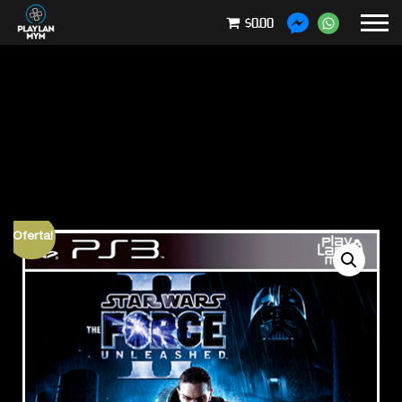
$0.00
¡Oferta!