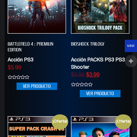
BATTLEFIELD 4 : PREMIUN
BIOSHOCK TRILOGY
USD
EDITION
Acción PS3
Acción PACKS PS3 PS3
$
5.99
Shooter
$
5.99
$
3.99
0
VER PRODUCTO
out
0
of
VER PRODUCTO
out
5
of
5
¡Oferta!
¡Oferta!