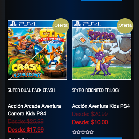
of
5
¡Oferta!
¡Oferta!
SUPER DUAL PACK CRASH
SPYRO REIGNITED TRILOGY
Acción Arcade Aventura
Acción Aventura Kids PS4
Carrera Kids PS4
Desde:
$
20.99
Desde:
$
25.99
Desde:
$
10.00
Desde:
$
17.99
0