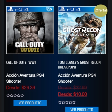
¡Oferta!
CALL OF DUTY: WWII
TOM CLANCY’S GHOST RECON
BREAKPOINT
Acción Aventura PS4
Acción Aventura PS4
Shooter
Shooter
Desde:
$
26.39
Desde:
$
22.99
Desde:
$
10.00
0
VER PRODUCTO
out
of
0
VER PRODUCTO
5
out