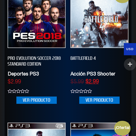
USD
PRO EVOLUTION SOCCER 2018
BATTLEFIELD 4
STANDARD EDITION
Deportes PS3
Acción PS3 Shooter
$
2.99
$
5.99
$
2.99
0
0
VER PRODUCTO
VER PRODUCTO
out
out
of
of
5
5
¡Oferta!