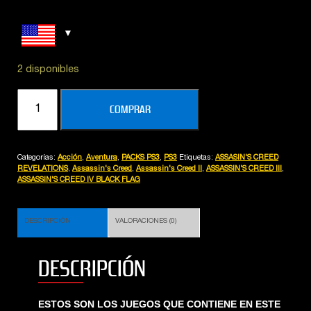
2 disponibles
SÚPER
COMPRAR
PACK
COLLECTION
ASSASSIN'S
Categorías:
Acción
,
Aventura
,
PACKS PS3
,
PS3
Etiquetas:
ASSASIN'S CREED
CREED
REVELATIONS
,
Assassin's Creed
,
Assassin's Creed II
,
ASSASSIN'S CREED III
,
cantidad
ASSASSIN'S CREED IV BLACK FLAG
DESCRIPCIÓN
VALORACIONES (0)
DESCRIPCIÓN
ESTOS SON LOS JUEGOS QUE CONTIENE EN ESTE