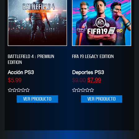
BATTLEFIELD 4 : PREMIUN
FIFA 19 LEGACY EDITION
EDITION
Acción PS3
Deportes PS3
$
5.99
$
9.00
$
7.99
0
0
VER PRODUCTO
VER PRODUCTO
out
out
of
of
5
5