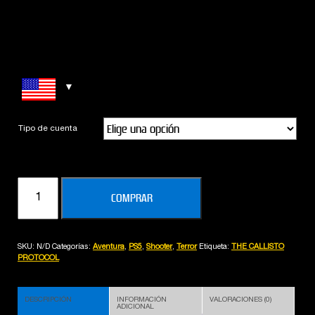
Tipo de cuenta
THE
COMPRAR
CALLISTO
PROTOCOL
(PS5)
SKU:
N/D
Categorías:
Aventura
,
PS5
,
Shooter
,
Terror
Etiqueta:
THE CALLISTO
cantidad
PROTOCOL
DESCRIPCIÓN
INFORMACIÓN
VALORACIONES (0)
ADICIONAL