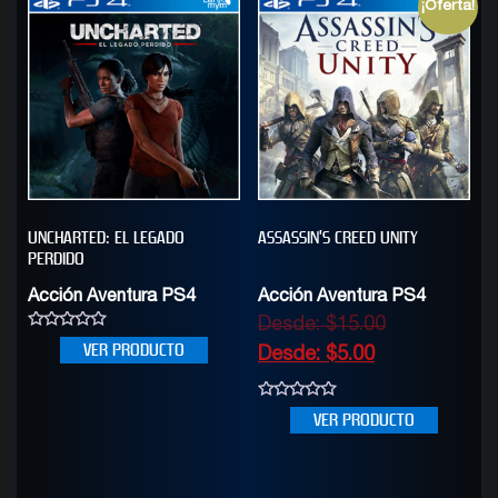
¡Oferta!
UNCHARTED: EL LEGADO
ASSASSIN’S CREED UNITY
PERDIDO
Acción Aventura PS4
Acción Aventura PS4
Desde:
$
15.00
0
VER PRODUCTO
Desde:
$
5.00
out
of
5
0
VER PRODUCTO
out
of
5