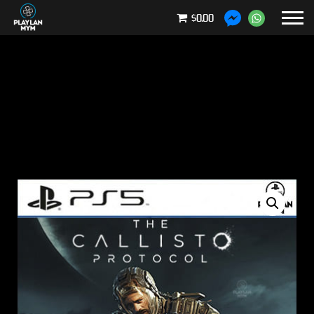
$0.00