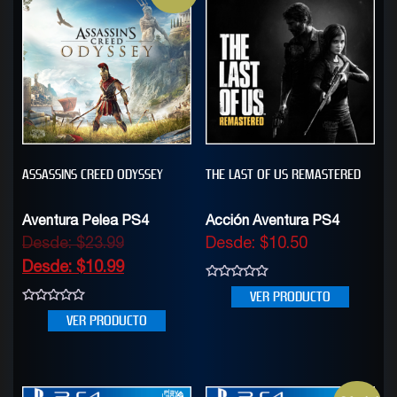
ASSASSINS CREED ODYSSEY
THE LAST OF US REMASTERED
Aventura Pelea PS4
Acción Aventura PS4
Desde:
$
23.99
Desde:
$
10.50
Desde:
$
10.99
0
VER PRODUCTO
out
of
0
VER PRODUCTO
5
out
of
5