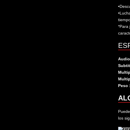
•Descu
•Lucha
tiempo
*Para 
caract
ES
Audio
Subti
Multip
Multi
Peso 
ALQ
Puedes
los si