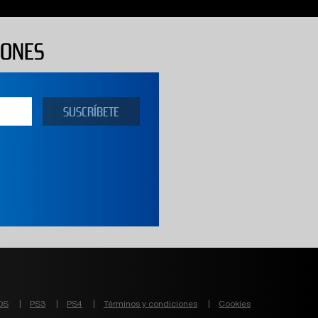
IONES
DS
PS3
PS4
Términos y condiciones
Cookies