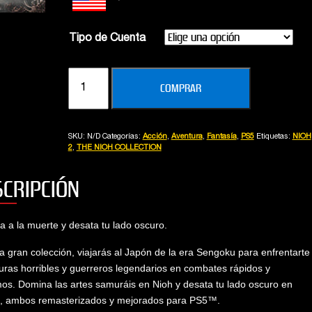
Alberto
Vanina
Tipo de Cuenta
THE
COMPRAR
NIOH
COLLECTION
(PS5)
SKU:
N/D
Categorías:
Acción
,
Aventura
,
Fantasía
,
PS5
Etiquetas:
NIOH
cantidad
2
,
THE NIOH COLLECTION
SCRIPCIÓN
a a la muerte y desata tu lado oscuro.
a gran colección, viajarás al Japón de la era Sengoku para enfrentarte
turas horribles y guerreros legendarios en combates rápidos y
os. Domina las artes samuráis en Nioh y desata tu lado oscuro en
2, ambos remasterizados y mejorados para PS5™.