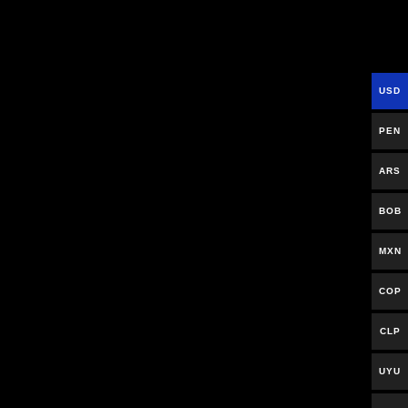
USD
PEN
ARS
BOB
MXN
COP
CLP
n
UYU