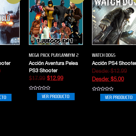
MEGA PACK PLAYLANMYM 2
WATCH DOGS
ooter
Acción Aventura Pelea
Acción PS4 Shoote
9
PS3 Shooter
Desde:
$
12.99
$
17.99
$
12.99
Desde:
$
5.00
0
0
VER PRODUCTO
CTO
VER PRODUCTO
out
out
of
of
5
5