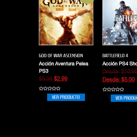
GOD OF WAR ASCENSION
BATTLEFIELD 4
Acción Aventura Pelea
Acción PS4 Sh
PS3
Desde:
$
10.9
$
5.99
$
2.99
Desde:
$
5.00
0
0
VER PRODUCTO
VER PRODU
out
out
of
of
5
5