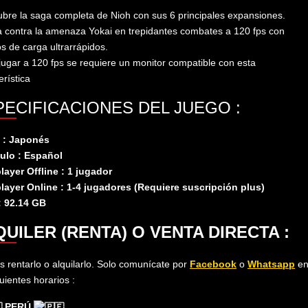
bre la saga completa de Nioh con sus 6 principales expansiones.
 contra la amenaza Yokai en trepidantes combates a 120 fps con
s de carga ultrarrápidos.
jugar a 120 fps se requiere un monitor compatible con esta
erística
PECIFICACIONES DEL JUEGO :
 : Japonés
tulo : Español
layer Offline : 1 jugador
player Online : 1-4 jugadores (Requiere suscripción plus)
: 92.14 GB
UILER (RENTA) O VENTA DIRECTA :
 rentarlo o alquilarlo. Solo comunícate​ por
Facebook
o
Whatsapp
e
guientes horarios :
PERÚ