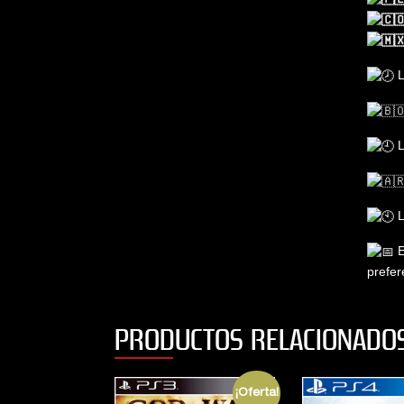
L
L
L
E
prefer
PRODUCTOS RELACIONADO
¡Oferta!