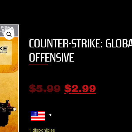
COUNTER-STRIKE: GLOB
OFFENSIVE
$
5.99
$
2.99
JUST DANCE 2019
EFOOTBALL PES 2
STANDARD EDITI
5
out of 5
Buen juego para relajarse
5
out of 5
moviendo el esqueleto!!
5
1 disponibles