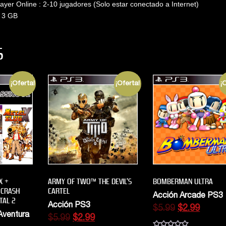
layer Online : 2-10 jugadores (Solo estar conectado a Internet)
: 3 GB
S
¡Oferta!
¡Oferta!
¡
X +
ARMY OF TWO™ THE DEVIL’S
BOMBERMAN ULTRA
 CRASH
CARTEL
Acción Arcade PS3
TAL 2
Acción PS3
$
5.99
$
2.99
Aventura
$
5.99
$
2.99