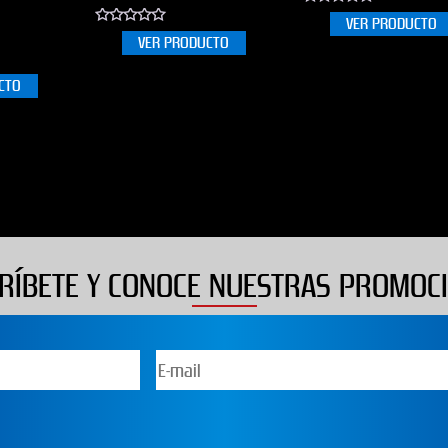
0
VER PRODUCTO
out
0
VER PRODUCTO
of
out
5
of
5
CTO
RÍBETE Y CONOCE NUESTRAS PROMOC