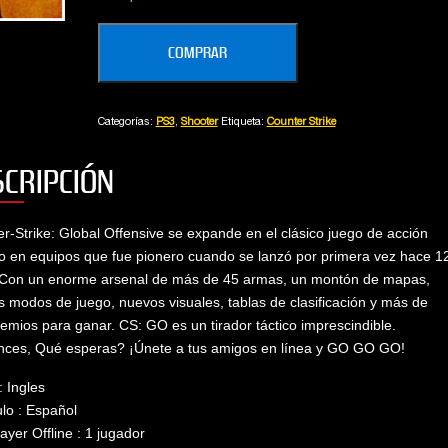
Counter-
Alberto
Vanina
COMPRAR
Strike:
Global
Offensive
Categorías:
PS3
,
Shooter
Etiqueta:
Counter Strike
cantidad
SCRIPCIÓN
r-Strike: Global Offensive se expande en el clásico juego de acción
 en equipos que fue pionero cuando se lanzó por primera vez hace 1
 Con un enorme arsenal de más de 45 armas, un montón de mapas,
 modos de juego, nuevos visuales, tablas de clasificación y más de
emios para ganar. CS: GO es un tirador táctico imprescindible.
nces, Qué esperas? ¡Únete a tus amigos en línea y GO GO GO!
: Ingles
ulo : Español
layer Offline : 1 jugador