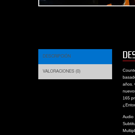
DE
DESCRIPCIÓN
Counte
VALORACIONES (0)
basado
años.
nuevos
165 pr
¿Ento
Audio 
Subtit
Multip