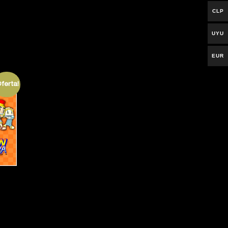
CLP
UYU
EUR
Oferta!