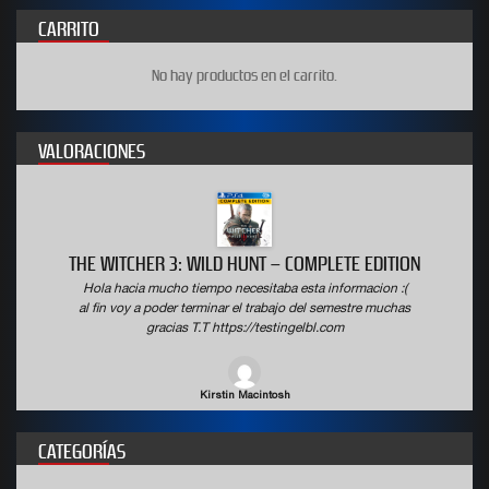
CARRITO
No hay productos en el carrito.
VALORACIONES
LETE EDITION
WWE 2K19 DELUXE EDITION
nformacion :(
Hola hacia mucho tiempo necesitaba esta inform
semestre muchas
al fin voy a poder terminar el trabajo del semest
com
gracias T.T https://testingelbl.com
Wyatt Boulware
CATEGORÍAS