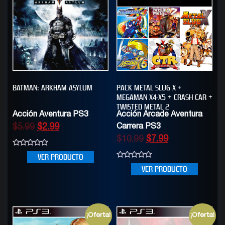
BATMAN: ARKHAM ASYLUM
PACK METAL SLUG X +
MEGAMAN X4-X5 + CRASH CAR +
TWISTED METAL 2
Acción Aventura PS3
Acción Arcade Aventura
$
5.99
$
2.99
Carrera PS3
$
10.99
$
7.99
0
VER PRODUCTO
out
0
of
VER PRODUCTO
out
5
of
5
¡Oferta!
¡Oferta!