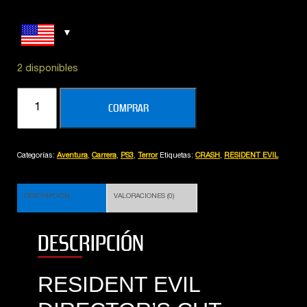
2 disponibles
PACK
COMPRAR
RESIDENT
EVIL
1-
Categorías:
Aventura
,
Carrera
,
PS3
,
Terror
Etiquetas:
CRASH
,
RESIDENT EVIL
2-
3
+
DESCRIPCIÓN
VALORACIONES (0)
CRASH
CAR
DESCRIPCIÓN
cantidad
RESIDENT EVIL