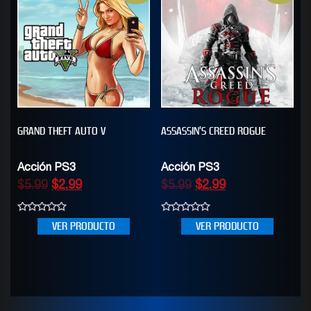
GRAND THEFT AUTO V
ASSASSIN’S CREED ROGUE
Acción PS3
Acción PS3
$
5.99
$
2.99
$
5.99
$
2.99
0
0
VER PRODUCTO
VER PRODUCTO
out
out
of
of
5
5