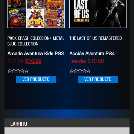
PACK CRASH COLECCIÓN+ METAL
THE LAST OF US REMASTERED
SLUG COLLECTION
Arcade Aventura Kids PS3
Acción Aventura PS4
$
12.99
$
10.99
Desde:
$
10.50
0
0
VER PRODUCTO
VER PRODUCTO
out
out
of
of
5
5
CARRITO