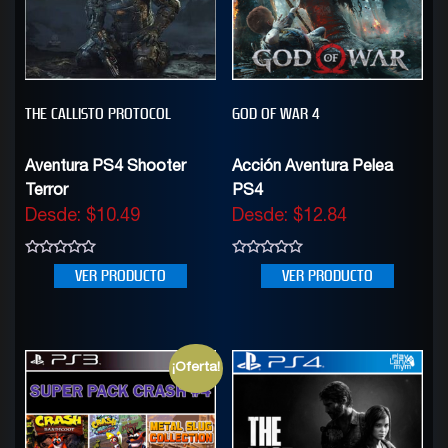
THE CALLISTO PROTOCOL
GOD OF WAR 4
Aventura PS4 Shooter
Acción Aventura Pelea
Terror
PS4
Desde:
$
10.49
Desde:
$
12.84
0
0
VER PRODUCTO
VER PRODUCTO
out
out
of
of
5
5
¡Oferta!