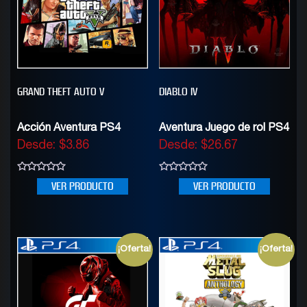
GRAND THEFT AUTO V
DIABLO IV
Acción Aventura PS4
Aventura Juego de rol PS4
Desde:
$
3.86
Desde:
$
26.67
0
0
VER PRODUCTO
VER PRODUCTO
out
out
of
of
5
5
¡Oferta!
¡Oferta!