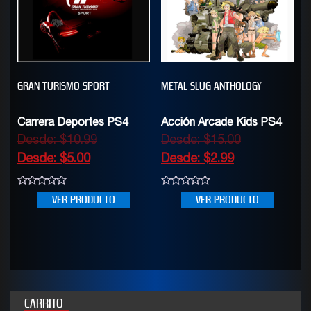
GRAN TURISMO SPORT
METAL SLUG ANTHOLOGY
Carrera Deportes PS4
Acción Arcade Kids PS4
Desde:
$
10.99
Desde:
$
15.00
Desde:
$
5.00
Desde:
$
2.99
0
0
VER PRODUCTO
VER PRODUCTO
out
out
of
of
5
5
CARRITO