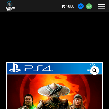
$0.00